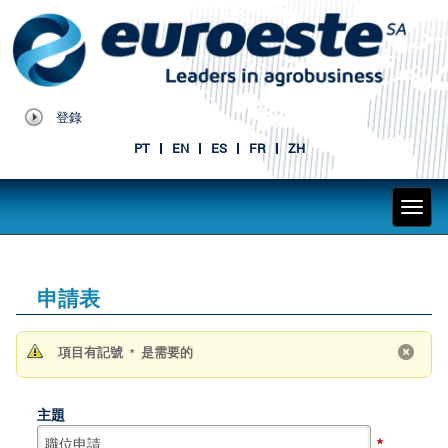
登錄
PT
EN
ES
FR
ZH
申請表
項目有記號
是需要的
*
主題
*