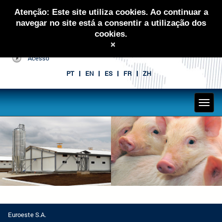
Atenção: Este site utiliza cookies. Ao continuar a
navegar no site está a consentir a utilização dos
cookies.
×
Acesso
PT
EN
ES
FR
ZH
Euroeste S.A.