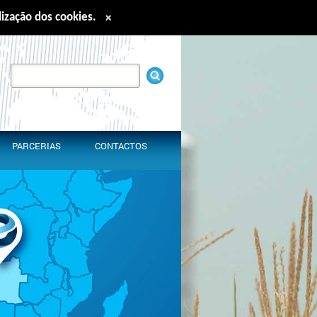
ilização dos cookies.
×
nglish
Español
Français
中文
PARCERIAS
CONTACTOS