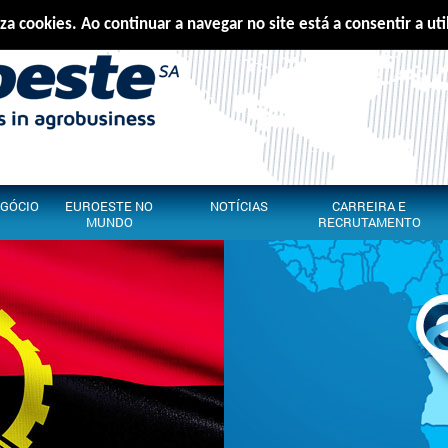
iza cookies. Ao continuar a navegar no site está a consentir a ut
Português
E
EGÓCIO
EUROESTE NO
NOTÍCIAS
CARREIRA E
MUNDO
RECRUTAMENTO