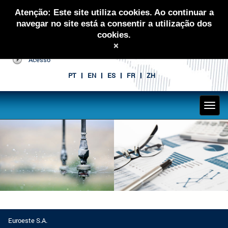
Atenção: Este site utiliza cookies. Ao continuar a
navegar no site está a consentir a utilização dos
cookies.
×
Acesso
PT
EN
ES
FR
ZH
Euroeste S.A.