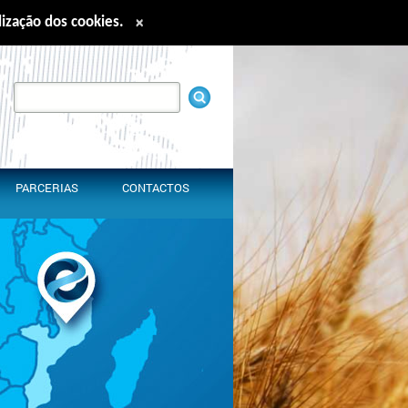
ilização dos cookies.
×
nglish
Español
Français
中文
PARCERIAS
CONTACTOS