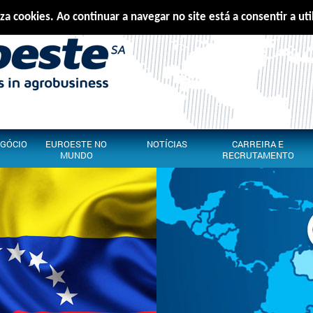
iza cookies. Ao continuar a navegar no site está a consentir a ut
Português
E
EGÓCIO
EUROESTE NO
NOTÍCIAS
CARREIRA E
MUNDO
RECRUTAMENTO