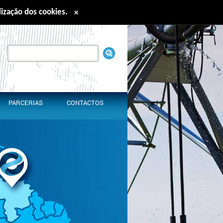
ilização dos cookies.
×
nglish
Español
Français
中文
PARCERIAS
CONTACTOS