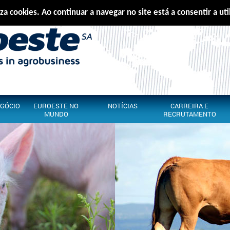
iza cookies. Ao continuar a navegar no site está a consentir a ut
Português
E
EGÓCIO
EUROESTE NO
NOTÍCIAS
CARREIRA E
MUNDO
RECRUTAMENTO