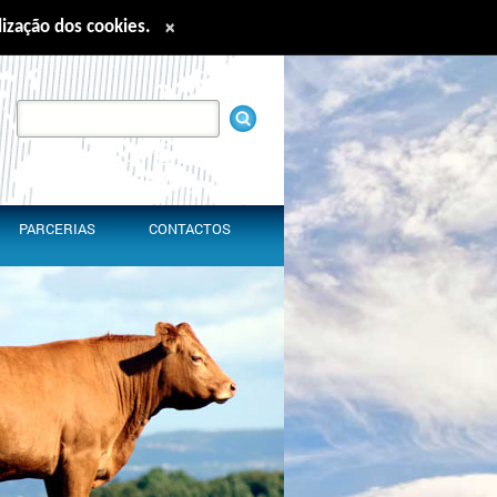
ilização dos cookies.
×
nglish
Español
Français
中文
PARCERIAS
CONTACTOS