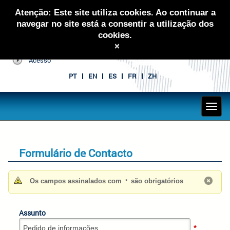
Atenção: Este site utiliza cookies. Ao continuar a
navegar no site está a consentir a utilização dos
cookies.
×
Acesso
PT
EN
ES
FR
ZH
Formulário de Contacto
Os campos assinalados com
são obrigatórios
*
Assunto
*