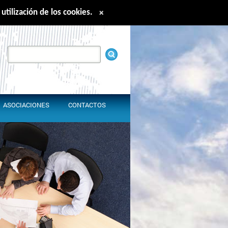
utilización de los cookies.
×
nglish
Español
Français
中文
ASOCIACIONES
CONTACTOS