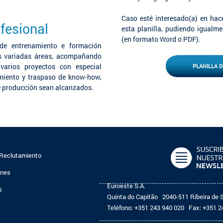
Caso esté interesado(a) en hace
fesional
esta planilla, pudiendo igualme
(en formato Word o PDF).
 de entrenamiento e formación
as variadas áreas, acompañando
 varios proyectos con especial
PLANILLA 
imiento y traspaso de know-how,
de producción sean alcanzados.
 Reclutamiento
ones
Euroeste S.A.
s
Quinta do Capitão
2040-511 Ribeira de 
Teléfono:
+351 243 940 020
Fax:
+351 2